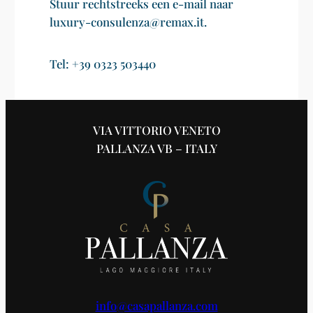
Stuur rechtstreeks een e-mail naar
luxury-consulenza@remax.it.
Tel: +39 0323 503440
VIA VITTORIO VENETO
PALLANZA VB – ITALY
info@casapallanza.com