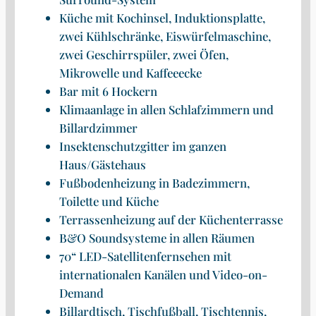
Küche mit Kochinsel, Induktionsplatte,
zwei Kühlschränke, Eiswürfelmaschine,
zwei Geschirrspüler, zwei Öfen,
Mikrowelle und Kaffeeecke
Bar mit 6 Hockern
Klimaanlage in allen Schlafzimmern und
Billardzimmer
Insektenschutzgitter im ganzen
Haus/Gästehaus
Fußbodenheizung in Badezimmern,
Toilette und Küche
Terrassenheizung auf der Küchenterrasse
B&O Soundsysteme in allen Räumen
70“ LED-Satellitenfernsehen mit
internationalen Kanälen und Video-on-
Demand
Billardtisch, Tischfußball, Tischtennis,